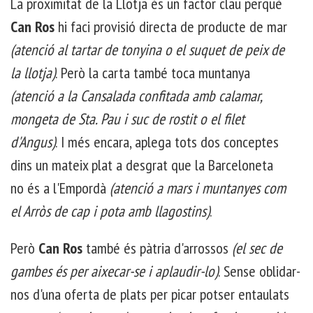
La proximitat de la Llotja és un factor clau perquè
Can Ros
hi faci provisió directa de producte de mar
(atenció al tartar de tonyina o el suquet de peix de
la llotja)
. Però la carta també toca muntanya
(atenció a la Cansalada confitada amb calamar,
mongeta de Sta. Pau i suc de rostit o el filet
d'Angus)
. I més encara, aplega tots dos conceptes
dins un mateix plat a desgrat que la Barceloneta
no és a l'Empordà
(atenció a mars i muntanyes com
el Arròs de cap i pota amb llagostins)
.
Però
Can Ros
també és pàtria d'arrossos
(el sec de
gambes és per aixecar-se i aplaudir-lo)
. Sense oblidar-
nos d'una oferta de plats per picar potser entaulats