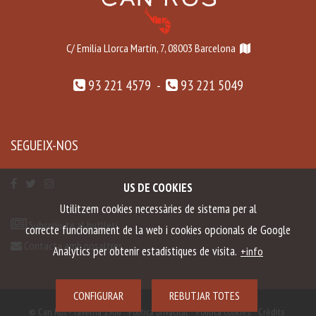
C/ Emilia Llorca Martín, 7, 08003 Barcelona
93 221 4579 -
93 221 5049
SEGUEIX-NOS
US DE COOKIES
Utilitzem cookies necessàries de sistema per al
Subscriu-te al butlletí
correcte funcionament de la web i cookies opcionals de Google
Contacta amb nosaltres
Analytics per obtenir estadístiques de visita.
+info
CONFIGURAR
REBUTJAR TOTES
© Can Ros - Taverna 1908
Política privacitat
Política cookies
Crèdits